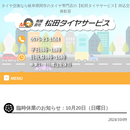
タイヤ交換なら岐阜県関市のタイヤ専門店の【松田タイヤサービス】持込交
換歓迎
0575-23-1584
平日8時~18時
日祝祭9時~16時
※第1、3日曜は定休日
岐阜県関市星ヶ丘1-2
MENU
臨時休業のお知らせ：10月20日（日曜日）
2024/10/09