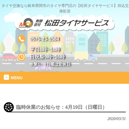
タイヤ交換なら岐阜県関市のタイヤ専門店の【松田タイヤサービス】持込交
換歓迎
0575-23-1584
平日8時~18時
日祝祭9時~16時
※第1、3日曜は定休日
岐阜県関市星ヶ丘1-2
MENU
臨時休業のお知らせ：4月19日（日曜日）
2020/03/31