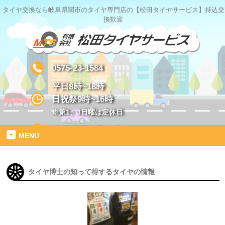
タイヤ交換なら岐阜県関市のタイヤ専門店の【松田タイヤサービス】持込交
換歓迎
0575-23-1584
平日8時~18時
日祝祭9時~16時
※第1、3日曜は定休日
岐阜県関市星ヶ丘1-2
MENU
タイヤ博士の知って得するタイヤの情報