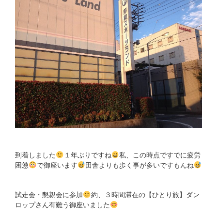
到着しました
１年ぶりですね
私、この時点ですでに疲労
困憊
で御座います
田舎よりも歩く事が多いですもんね
試走会・懇親会に参加
約、３時間滞在の【ひとり旅】ダン
ロップさん有難う御座いました