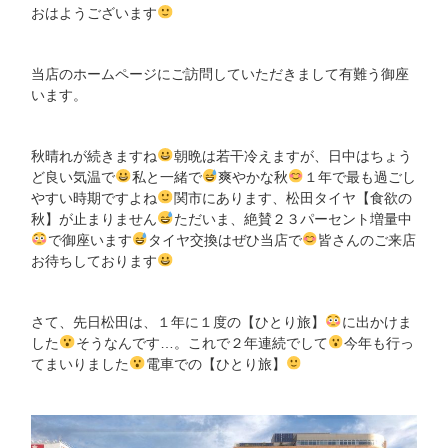
おはようございます
当店のホームページにご訪問していただきまして有難う御座
います。
秋晴れが続きますね
朝晩は若干冷えますが、日中はちょう
ど良い気温で
私と一緒で
爽やかな秋
１年で最も過ごし
やすい時期ですよね
関市にあります、松田タイヤ【食欲の
秋】が止まりません
ただいま、絶賛２３パーセント増量中
で御座います
タイヤ交換はぜひ当店で
皆さんのご来店
お待ちしております
さて、先日松田は、１年に１度の【ひとり旅】
に出かけま
した
そうなんです…。これで２年連続でして
今年も行っ
てまいりました
電車での【ひとり旅】