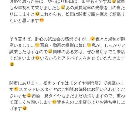
改めて思った事は、やっぱり松田は、田舎もんですね
電車
も今年初めて乗りましたし
あの満員電車の光景を目の当た
りにしますと
これからも、松田は関市で腰を据えて頑張り
たいと思います
そう言えば、肝心の試走会の感想ですが…
色々と規制が御
座いまして…
写真・動画の撮影は禁止
私が、しっかりと
試乗したはずなので
興味のある方は、ぜひ当店までご来店
くださいませ
いろいろとアドバイスをさせていただきます
関市にあります、松田タイヤは【タイヤ専門店】で御座いま
す
スタッドレスタイヤのご相談お気軽にお問い合わせくだ
さいませ
勿論、夏タイヤもまだまだ頑張りますので、重ね
て宜しくお願いします
皆さんのご来店心よりお待ち申し上
げます