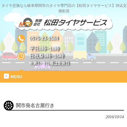
タイヤ交換なら岐阜県関市のタイヤ専門店の【松田タイヤサービス】持込交
換歓迎
0575-23-1584
平日8時~18時
日祝祭9時~16時
※第1、3日曜は定休日
岐阜県関市星ヶ丘1-2
MENU
関市発名古屋行き
2016/10/14