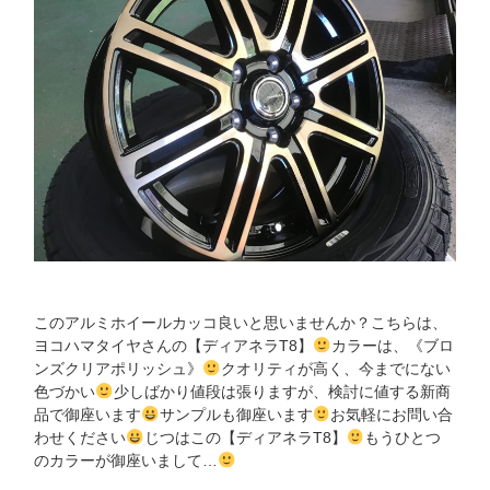
このアルミホイールカッコ良いと思いませんか？こちらは、
ヨコハマタイヤさんの【ディアネラT8】
カラーは、《ブロ
ンズクリアポリッシュ》
クオリティが高く、今までにない
色づかい
少しばかり値段は張りますが、検討に値する新商
品で御座います
サンプルも御座います
お気軽にお問い合
わせください
じつはこの【ディアネラT8】
もうひとつ
のカラーが御座いまして…