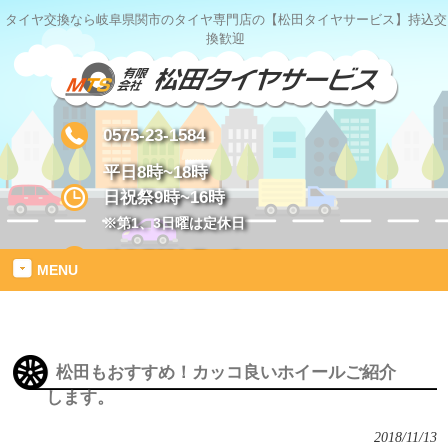
タイヤ交換なら岐阜県関市のタイヤ専門店の【松田タイヤサービス】持込交
換歓迎
0575-23-1584
平日8時~18時
日祝祭9時~16時
※第1、3日曜は定休日
岐阜県関市星ヶ丘1-2
MENU
松田もおすすめ！カッコ良いホイールご紹介
します。
2018/11/13