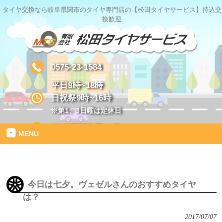
タイヤ交換なら岐阜県関市のタイヤ専門店の【松田タイヤサービス】持込交
換歓迎
0575-23-1584
平日8時~18時
日祝祭9時~16時
※第1、3日曜は定休日
岐阜県関市星ヶ丘1-2
MENU
今日は七夕。ヴェゼルさんのおすすめタイヤ
は？
2017/07/07