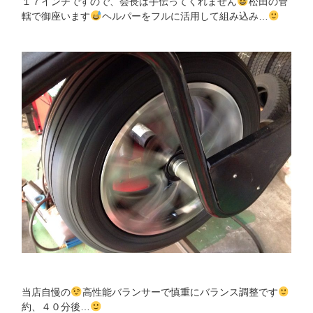
１７インチですので、会長は手伝ってくれません
松田の管
轄で御座います
ヘルパーをフルに活用して組み込み…
当店自慢の
高性能バランサーで慎重にバランス調整です
約、４０分後…