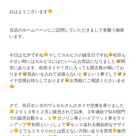
おはようございます
当店のホームページにご訪問していただきまして有難う御座
います。
今日は七夕ですね
そしてカルピスの誕生日ですね
松田も
小さい時にはカルピスにはたいへんお世話になりました
関
市にあります、松田タイヤ７月に入っても閑古鳥が鳴いてお
ります
気合いを入れて頑張らないと
という事でして
タ
イヤ交換お待ちしております
お気軽にご相談くださいませ
さて、先日ホンダのヴェゼルさんのタイヤ交換を承りました
２０１３年１２月に販売されて以来、３年連続でSUV部門
での販売台数Ｎｏ．１
ガソリン車とハイブリッド車をライ
ンアップ
松田といっしょで
センス溢れる都会的なデザイ
ン
とても１５００ccとは思えない力強い走りを実現
販売