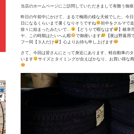
当店のホームページにご訪問していただきまして有難う御座
昨日の午前中にかけて、まるで梅雨の様な天候でした。今日
日になるくらいまで暑くなりそうですね
街中をクルマで
徐々に始まったみたいで…
【どうりで暇なはず
】岐阜
ヤ、この時期はたいへん暇
で御座います
【夜は野暮用
フ一同【３人だけ
】心よりお待ち申し上げます
さて、今回は皆さんにとって身近にあります、軽自動車のタ
います
サイズとタイミングが合えばかなり、お買い得な