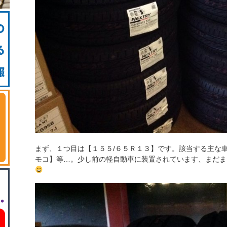
まず、１つ目は【１５５/６５Ｒ１３】です。該当する主な
モコ】等…。少し前の軽自動車に装置されています、まだま