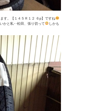
ます。【１４５Ｒ１２ ６p】ですね
いかと私‥松田、張り切って
しかも