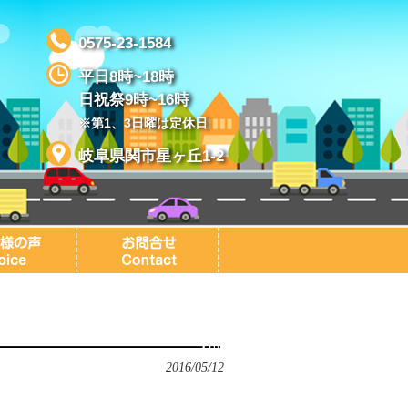
0575-23-1584
平日8時~18時
日祝祭9時~16時
※第1、3日曜は定休日
岐阜県関市星ヶ丘1-2
2016/05/12