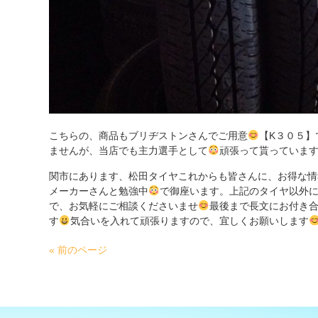
こちらの、商品もブリヂストンさんでご用意
【K３０５
ませんが、当店でも主力選手として
頑張って貰っていま
関市にあります、松田タイヤこれからも皆さんに、お得な情
メーカーさんと勉強中
で御座います。上記のタイヤ以外
で、お気軽にご相談くださいませ
最後まで長文にお付き
す
気合いを入れて頑張りますので、宜しくお願いします
« 前のページ