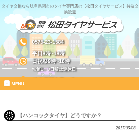
タイヤ交換なら岐阜県関市のタイヤ専門店の【松田タイヤサービス】持込交
換歓迎
0575-23-1584
平日8時~18時
日祝祭9時~16時
※第1、3日曜は定休日
岐阜県関市星ヶ丘1-2
MENU
【ハンコックタイヤ】どうですか？
2017/05/08