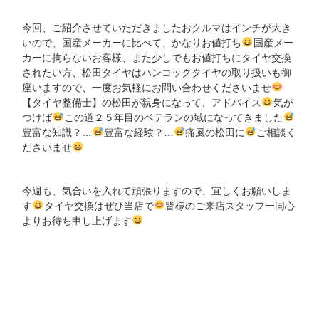
今回、ご紹介させていただきましたおクルマはインチが大き
いので、国産メーカーに比べて、かなりお値打ち
国産メー
カーに拘らないお客様、また少しでもお値打ちにタイヤ交換
されたい方、松田タイヤはハンコックタイヤの取り扱いも御
座いますので、一度お気軽にお問い合わせくださいませ
【タイヤ整備士】の松田が親身になって、アドバイス
気が
つけば
この道２５年目のベテランの域になってきました
豊富な知識？…
豊富な経験？…
痛風の松田に
ご相談く
ださいませ
今週も、気合いを入れて頑張りますので、宜しくお願いしま
す
タイヤ交換はぜひ当店で
皆様のご来店スタッフ一同心
よりお待ち申し上げます