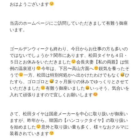
おはようございます
当店のホームページにご訪問していただきまして有難う御座
います。
ゴールデンウィークも終わり、今日からお仕事の方も多いの
ではないでしょうか？関市にあります、松田タイヤも４日・
５日とお休みをいただきました
会長夫妻【私の両親】は恒
例の温泉巡り
今年は、下呂〜高山方面へ
鋭気を養ったそ
うで
一方、松田は特別何処かへ出かけたわけでもなく
ひ
たすら、ゴロゴロと
２ヶ月振りの休みでゆっくりとさせて
いただきました
有難う御座いました
いっそう、気合いを
入れて頑張りますので宜しくお願いします
さて、松田タイヤは国産メーカーを中心に取り扱いが御座い
ますが、昨年から、韓国の【ハンコックタイヤ】の取り扱い
を始めました
意外と取り扱い量も多く、様々なおクルマに
装着されていきます