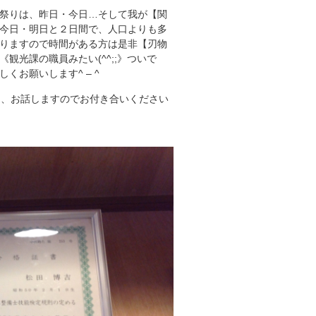
祭りは、昨日・今日…そして我が【関
今日・明日と２日間で、人口よりも多
りますので時間がある方は是非【刃物
光課の職員みたい(^^;;》ついで
お願いします^ – ^
て、お話しますのでお付き合いください