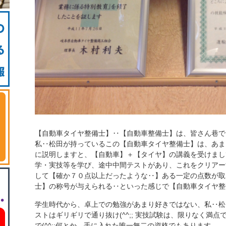
【自動車タイヤ整備士】‥【自動車整備士】は、皆さん巷で
私‥松田が持っているこの【自動車タイヤ整備士】は、あま
に説明しますと、【自動車】＋【タイヤ】の講義を受けまし
学・実技等を学び、途中中間テストがあり、これをクリアー
して【確か７０点以上だったような‥】ある一定の点数が取
士】の称号が与えられる‥といった感じで【自動車タイヤ整
学生時代から、卓上での勉強があまり好きではない、私‥松
ストはギリギリで通り抜け(^^;; 実技試験は、限りなく満点で
で(^^;;何とか、手に入れた唯一無二の資格でもあります。