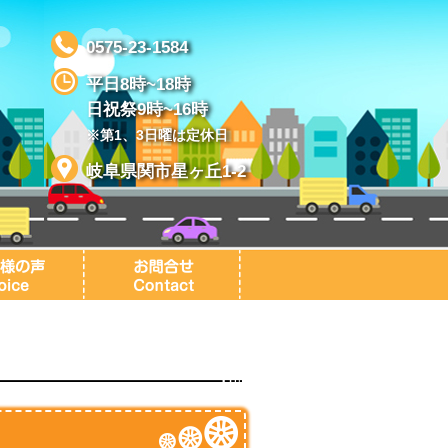
0575-23-1584
平日8時~18時
日祝祭9時~16時
※第1、3日曜は定休日
岐阜県関市星ヶ丘1-2